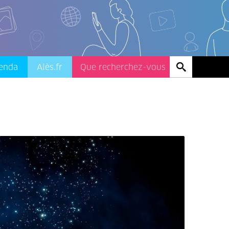
enda
Alès.fr