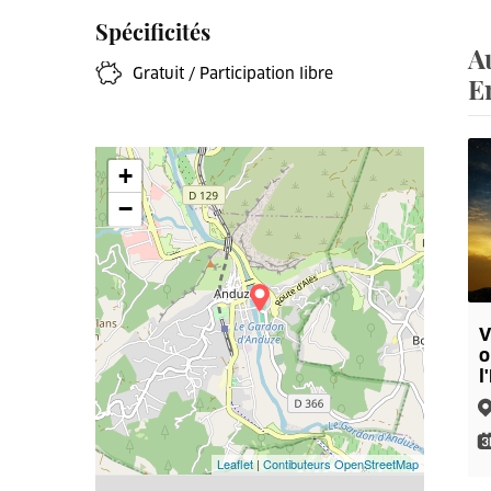
Spécificités
A
Gratuit / Participation libre
E
+
−
V
o
l
Leaflet
|
Contibuteurs OpenStreetMap