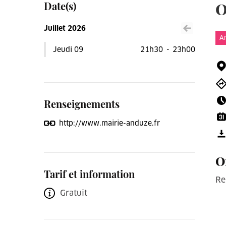
Date(s)
O
Juillet 2026
Voir le mois précéden
An
Jeudi 09
21h30
-
23h00
Renseignements
http://www.mairie-anduze.fr
O
Tarif et information
Re
Gratuit