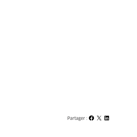
Partager :
Partager sur Facebook
Partager sur X
Partager sur LinkedIn