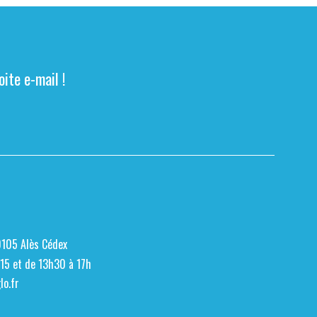
ite e-mail !
0105 Alès Cédex
h15 et de 13h30 à 17h
o.fr