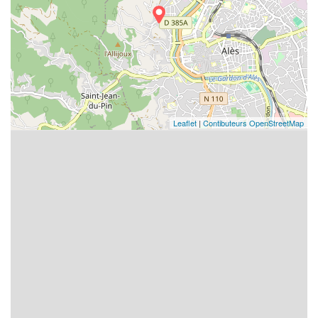
Leaflet
|
Contibuteurs OpenStreetMap