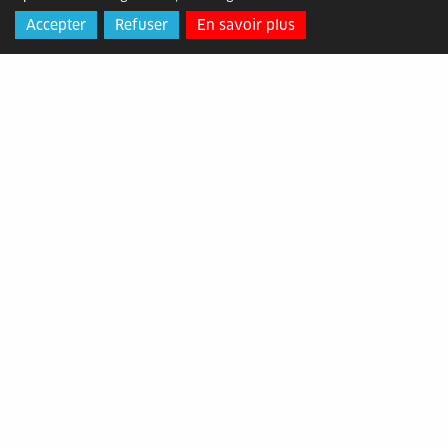
Accepter
Refuser
En savoir plus
Alès Agglomération
Adresse
: Bâtiment ATOME, 2 rue
Michelet, 30105 Alès Cédex
Horaires
: du lundi au vendredi de
8h30 à 12h15 et de 13h30 à 17h
Contact
: 04 66 78 89 00 -
contact@alesagglo.fr