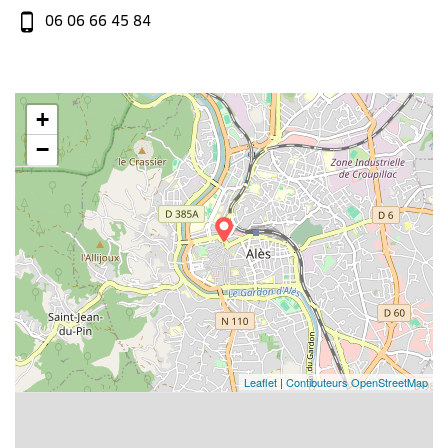
06 06 66 45 84
+
−
Leaflet
|
Contibuteurs OpenStreetMap