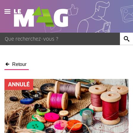
Actualités
Agenda
Publications
Retour
Vidéos
ANNULÉ
Contact