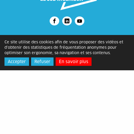
Alès Agglomération
Ce site utilise des cookies afin de vous proposer des vidéos et
d'obtenir des statistiques de fréquentation anonymes pour
Adresse
: Bâtiment ATOME, 2 rue
optimiser son ergonomie, sa navigation et ses contenus.
Michelet, 30105 Alès Cédex
Accepter
Refuser
En savoir plus
Horaires
: du lundi au vendredi de
8h30 à 12h15 et de 13h30 à 17h
Contact
: 04 66 78 89 00 -
contact@alesagglo.fr