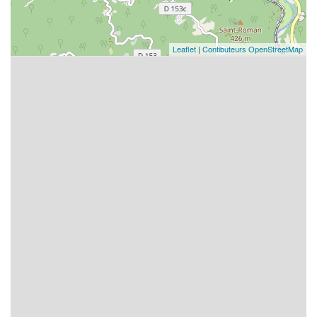
Leaflet
|
Contibuteurs OpenStreetMap