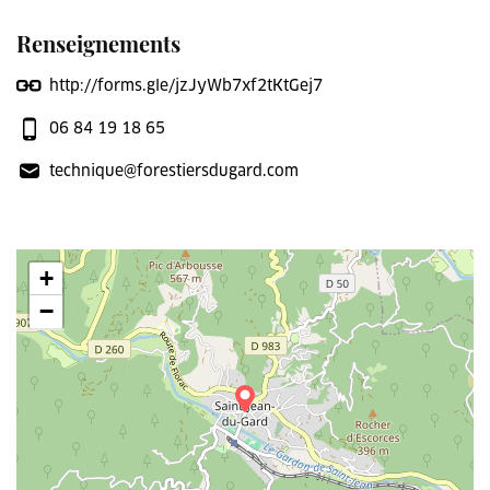
Renseignements
http://forms.gle/jzJyWb7xf2tKtGej7
06 84 19 18 65
technique@forestiersdugard.com
+
−