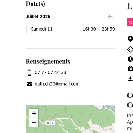
Date(s)
L
Juillet 2026
Voir le mois précéden
Sp
Samedi 11
16h30
-
23h59
Renseignements
07 77 07 44 33
nath.ch30@gmail.com
C
C
+
In
−
Ap
mu