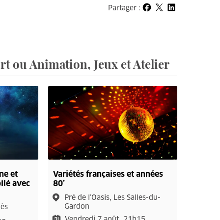
Partager :
Partager sur Facebook
Partager sur X
Partager sur LinkedIn
t ou Animation, Jeux et Atelier
ne et
Variétés françaises et années
oilé avec
80’
Pré de l’Oasis, Les Salles-du-
Gardon
lès
Vendredi 7 août, 21h15