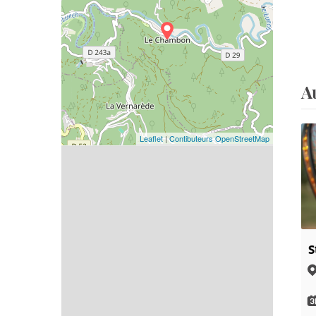
A
Leaflet
|
Contibuteurs OpenStreetMap
S