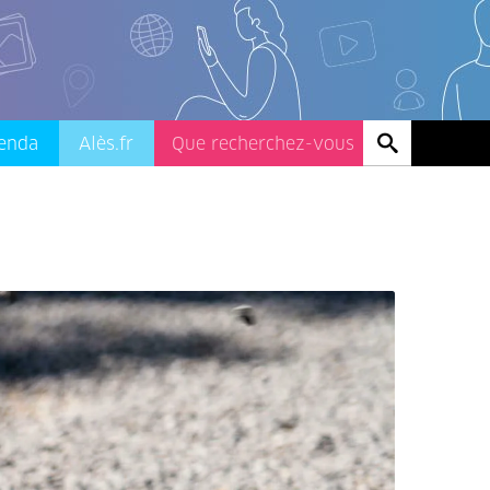
enda
Alès.fr