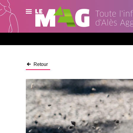
Toute l'i
d'Alès Ag
Actualités
Agenda
Publications
Retour
Vidéos
Contact