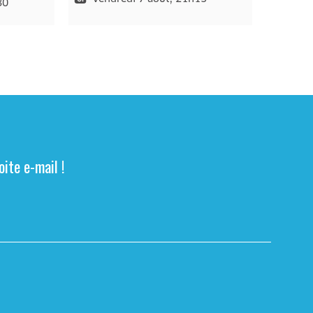
30
ite e-mail !