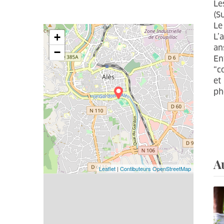
Le
10h00
-
13h00
(S
Dimanche 28
Le
14h00
-
19h00
+
L’
an
−
En
“c
et
ph
A
Leaflet
|
Contibuteurs OpenStreetMap