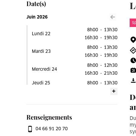
Date(s)
L
Juin 2026
Voir le mois précéden
Sp
8h00
-
13h30
Lundi 22
16h30
-
19h30
8h00
-
13h30
Mardi 23
16h30
-
19h30
8h00
-
12h30
Mercredi 24
16h30
-
21h30
Jeudi 25
8h00
-
13h30
+
8h00
-
13h30
D
Vendredi 26
16h30
-
19h30
a
20h00
-
21h00
Renseignements
Du
9h30
-
12h30
my
Samedi 27
13h30
-
17h00
04 66 91 20 70
sy
18h00
-
21h30