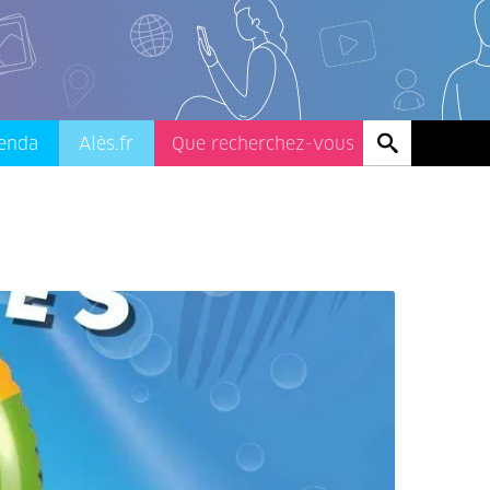
enda
Alès.fr