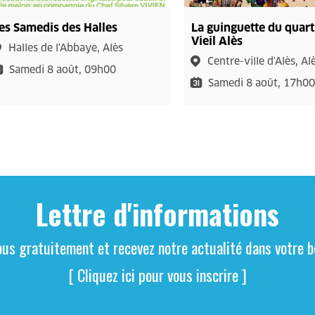
es Samedis des Halles
La guinguette du quart
Vieil Alès
Halles de l'Abbaye, Alès
Centre-ville d'Alès, Al
Samedi 8 août, 09h00
Samedi 8 août, 17h0
Lettre d'informations
ous gratuitement et recevez notre actualité dans votre bo
[ Cliquez ici pour vous inscrire ]