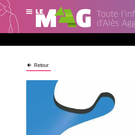
Toute l'i
d'Alès Ag
Actualités
Agenda
Publications
Retour
Vidéos
Contact