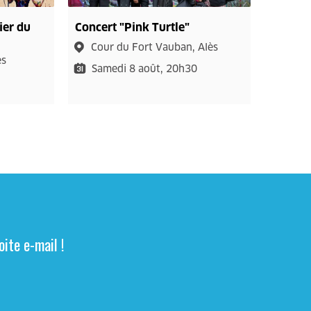
ier du
Concert "Pink Turtle"
Cour du Fort Vauban, Alès
ès
Samedi 8 août, 20h30
0
ite e-mail !