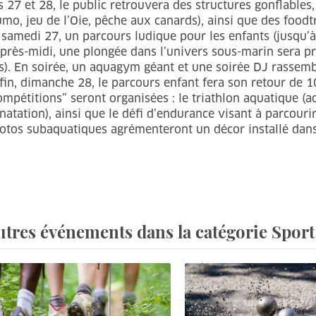
s 27 et 28, le public retrouvera des structures gonflables,
umo, jeu de l’Oie, pêche aux canards), ainsi que des foodt
 samedi 27, un parcours ludique pour les enfants (jusqu’
après-midi, une plongée dans l’univers sous-marin sera pro
s). En soirée, un aquagym géant et une soirée DJ rassembl
fin, dimanche 28, le parcours enfant fera son retour de 1
ompétitions” seront organisées : le triathlon aquatique (
 natation), ainsi que le défi d’endurance visant à parcourir
otos subaquatiques agrémenteront un décor installé dans 
utres événements dans la catégorie Sport