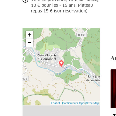
10 € pour les - 15 ans. Plateau
repas 15 € (sur réservation)
+
−
A
Leaflet
|
Contibuteurs OpenStreetMap
T