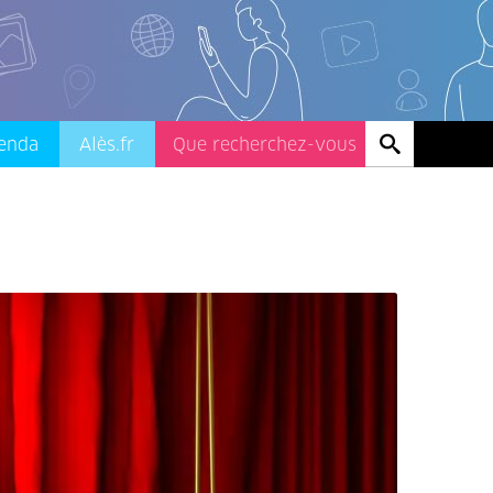
enda
Alès.fr