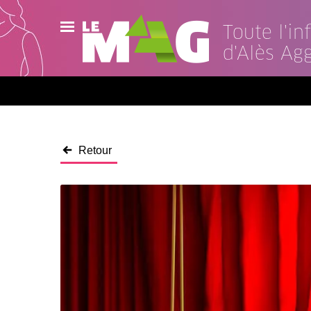
Toute l'i
d'Alès Ag
Actualités
Agenda
Publications
Retour
Vidéos
Contact