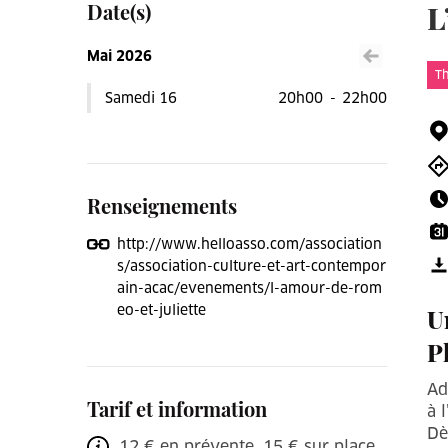
Date(s)
L
Mai 2026
Voir le mois précéden
T
Samedi 16
20h00
-
22h00
Renseignements
http://www.helloasso.com/association
s/association-culture-et-art-contempor
ain-acac/evenements/l-amour-de-rom
eo-et-juliette
U
P
Ad
Tarif et information
à 
Dè
12 € en prévente, 15 € sur place,