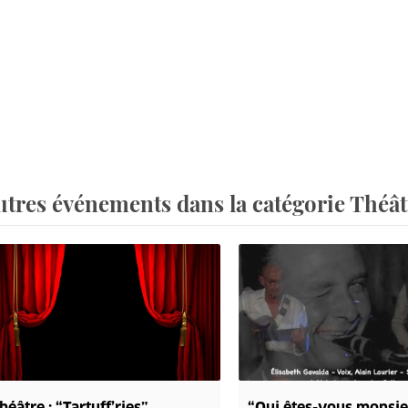
utres événements dans la catégorie Théât
héâtre : “Tartuff’ries”
“Qui êtes-vous monsie