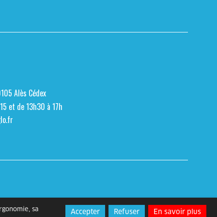
0105 Alès Cédex
h15 et de 13h30 à 17h
o.fr
ergonomie, sa
Accepter
Refuser
En savoir plus
s