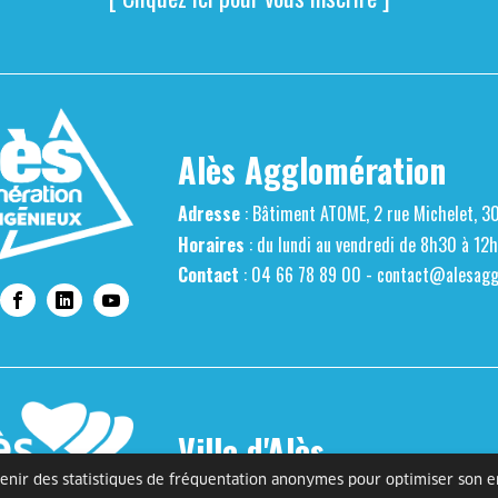
Alès Agglomération
Adresse
: Bâtiment ATOME, 2 rue Michelet, 3
Horaires
: du lundi au vendredi de 8h30 à 12
Contact
: 04 66 78 89 00 -
contact@alesaggl
Ville d'Alès
btenir des statistiques de fréquentation anonymes pour optimiser son 
Adresse
: Place de l'Hôtel de Ville, 30100 Alè