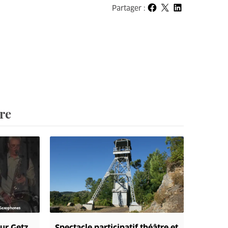
Partager :
Partager sur Facebook
Partager sur X
Partager sur LinkedIn
re
ur Getz
Spectacle participatif théâtre et