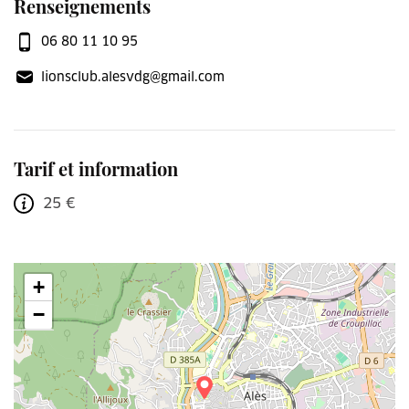
Renseignements
06 80 11 10 95
lionsclub.alesvdg@gmail.com
Tarif et information
25 €
+
−