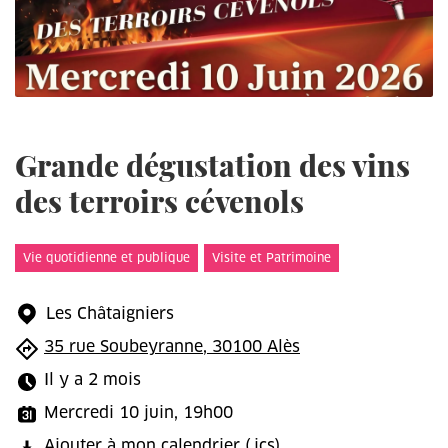
Grande dégustation des vins
des terroirs cévenols
Vie quotidienne et publique
Visite et Patrimoine
Les Châtaigniers
35 rue Soubeyranne, 30100 Alès
Il y a 2 mois
Mercredi 10 juin, 19h00
Ajouter à mon calendrier
(.ics)