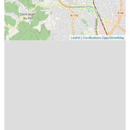
Leaflet
|
Contibuteurs OpenStreetMap