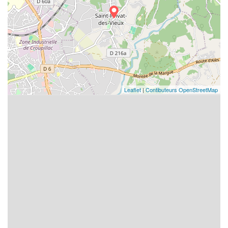
Leaflet
|
Contibuteurs OpenStreetMap