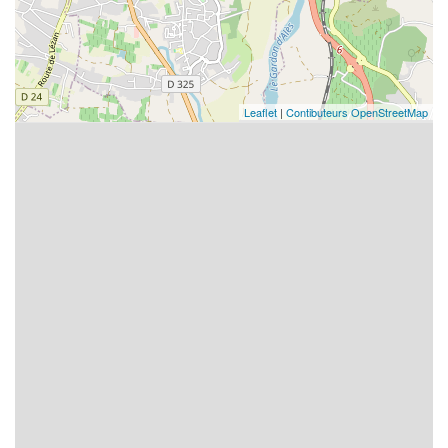
Leaflet
|
Contibuteurs OpenStreetMap