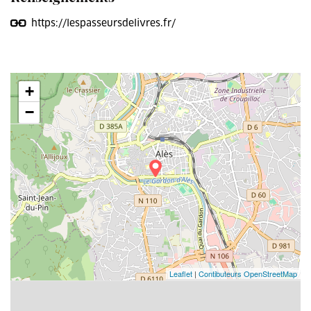
https://lespasseursdelivres.fr/
+
−
Leaflet
|
Contibuteurs OpenStreetMap