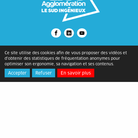
Alès Agglomération
Ce site utilise des cookies afin de vous proposer des vidéos et
d'obtenir des statistiques de fréquentation anonymes pour
optimiser son ergonomie, sa navigation et ses contenus.
Adresse
: Bâtiment ATOME, 2 rue
Michelet, 30105 Alès Cédex
Accepter
Refuser
En savoir plus
Horaires
: du lundi au vendredi de
8h30 à 12h15 et de 13h30 à 17h
Contact
: 04 66 78 89 00 -
contact@alesagglo.fr