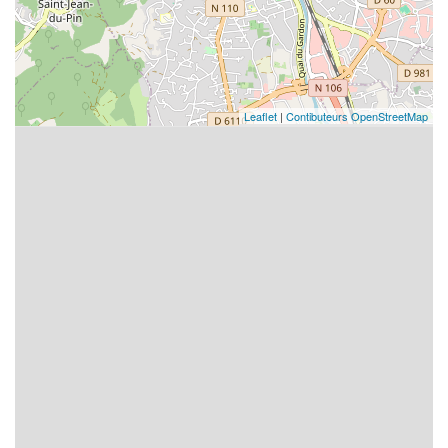
Leaflet
|
Contibuteurs OpenStreetMap