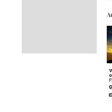
A
V
o
l