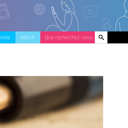
enda
Alès.fr