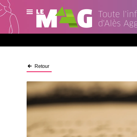
Toute l'i
d'Alès Ag
Actualités
Agenda
Publications
Retour
Vidéos
Contact