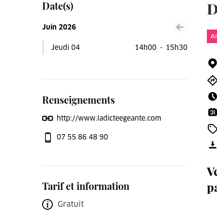
Date(s)
D
Juin 2026
Voir le mois précéden
An
Jeudi 04
14h00
-
15h30
Renseignements
http://www.ladicteegeante.com
07 55 86 48 90
V
Tarif et information
p
Gratuit