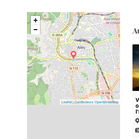
+
A
−
V
Leaflet
|
Contibuteurs OpenStreetMap
o
l