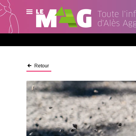
Toute l'i
d'Alès Ag
Actualités
Agenda
Publications
Retour
Vidéos
Contact