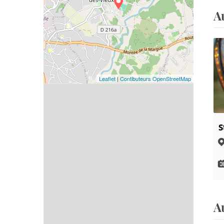
A
Leaflet
|
Contibuteurs OpenStreetMap
S
A