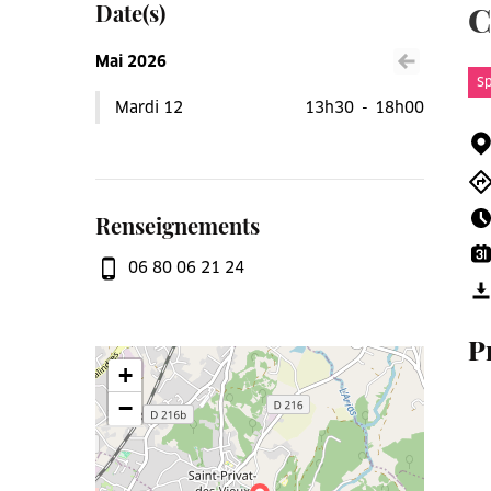
Date(s)
C
Mai 2026
Voir le mois précéden
Sp
Mardi 12
13h30
-
18h00
Renseignements
06 80 06 21 24
P
+
−