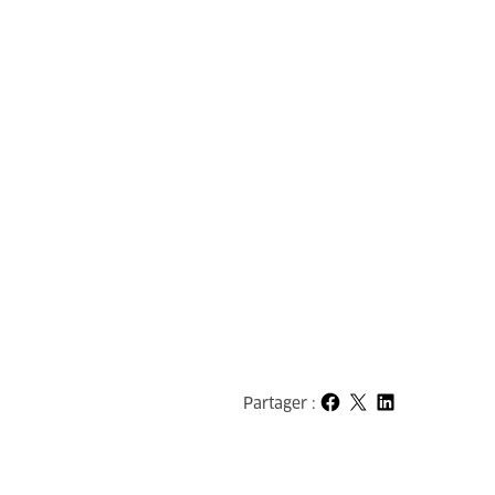
Partager :
Partager sur Facebook
Partager sur X
Partager sur LinkedIn