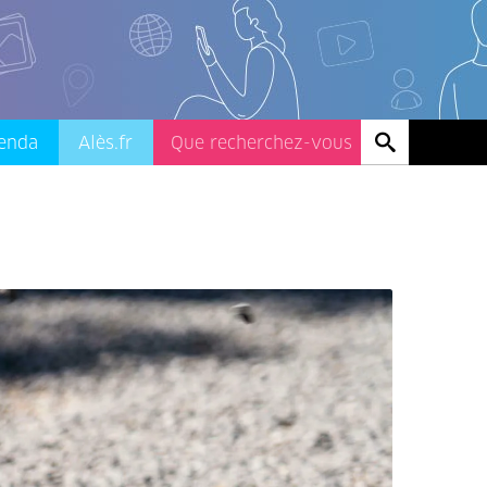
enda
Alès.fr