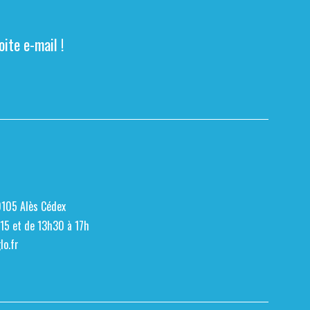
ite e-mail !
0105 Alès Cédex
h15 et de 13h30 à 17h
o.fr