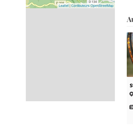
Leaflet
|
Contibuteurs OpenStreetMap
A
S