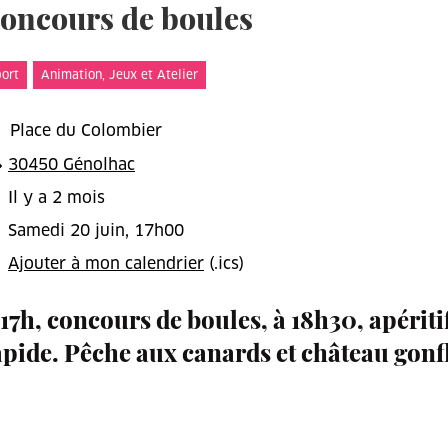
oncours de boules
t
ort
Animation, Jeux et Atelier
Place du Colombier
30450 Génolhac
Il y a 2 mois
Samedi 20 juin, 17h00
Ajouter à mon calendrier
(.ics)
 17h, concours de boules, à 18h30, apériti
apide. Pêche aux canards et château gonfl