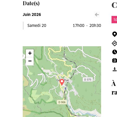
Date(s)
C
Juin 2026
Voir le mois précéden
Sp
Samedi 20
17h00
-
20h30
+
−
À
r