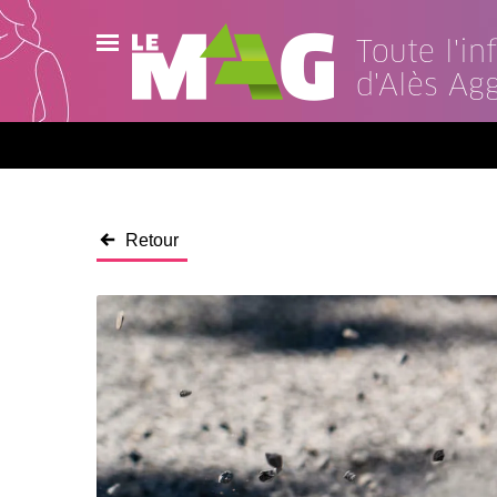
Toute l'i
d'Alès Ag
Actualités
Agenda
Publications
Retour
Vidéos
Contact