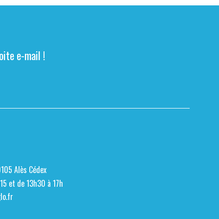
ite e-mail !
0105 Alès Cédex
h15 et de 13h30 à 17h
o.fr