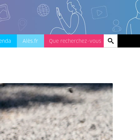
enda
Alès.fr