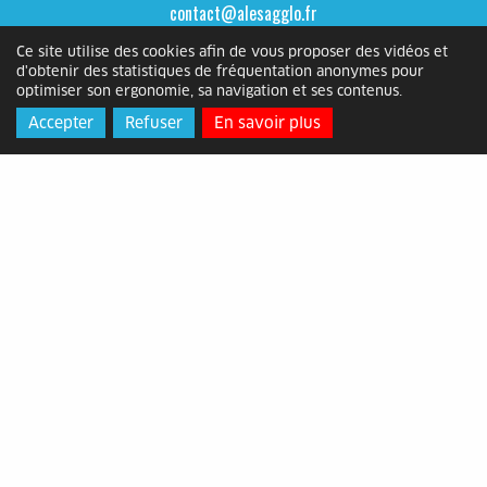
contact@alesagglo.fr
Ce site utilise des cookies afin de vous proposer des vidéos et
d'obtenir des statistiques de fréquentation anonymes pour
optimiser son ergonomie, sa navigation et ses contenus.
Accepter
Refuser
En savoir plus
Ville d'Alès
Adresse
: Place de l'Hôtel de Ville,
30100 Alès
Horaires
: du lundi au vendredi de
8h30 à 12h15 et de 13h30 à 17h