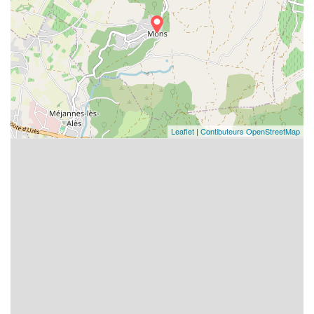
Leaflet
|
Contibuteurs OpenStreetMap