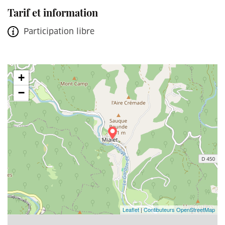
Tarif et information
Participation libre
+
−
Leaflet
|
Contibuteurs OpenStreetMap