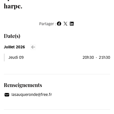
harpe.
Partager :
Partager sur Facebook
Partager sur X
Partager sur LinkedIn
Date(s)
Juillet 2026
Voir le mois précédent
Jeudi 09
20h30
-
21h30
Renseignements
lasauqueronde@free.fr