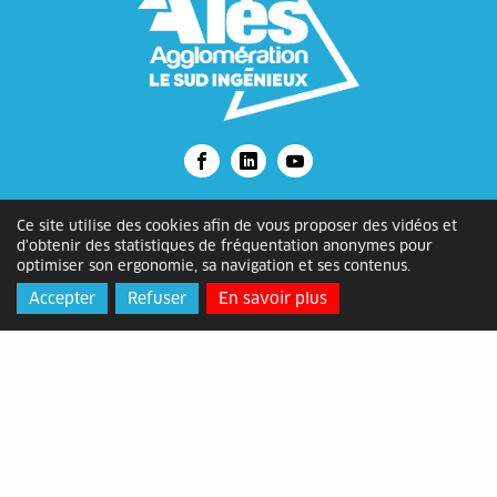
Alès Agglomération
Ce site utilise des cookies afin de vous proposer des vidéos et
d'obtenir des statistiques de fréquentation anonymes pour
optimiser son ergonomie, sa navigation et ses contenus.
Adresse
: Bâtiment ATOME, 2 rue
Accepter
Refuser
En savoir plus
Michelet, 30105 Alès Cédex
Horaires
: du lundi au vendredi de
8h30 à 12h15 et de 13h30 à 17h
Contact
: 04 66 78 89 00 -
contact@alesagglo.fr