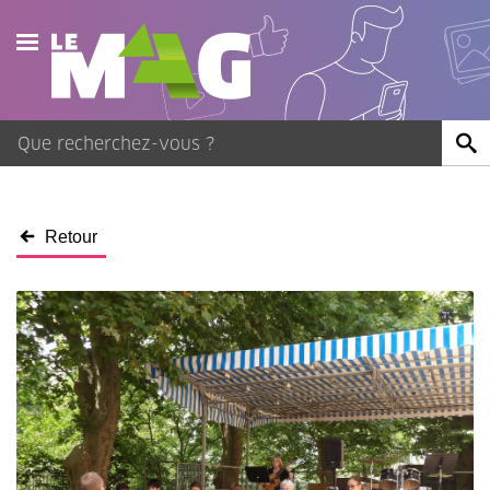
Actualités
Agenda
Publications
Retour
Vidéos
Contact