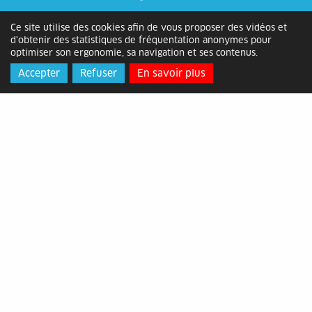
Ce site utilise des cookies afin de vous proposer des vidéos et
d'obtenir des statistiques de fréquentation anonymes pour
optimiser son ergonomie, sa navigation et ses contenus.
Alès Agglomération
Accepter
Refuser
En savoir plus
Adresse
: Bâtiment ATOME, 2 rue
Michelet, 30105 Alès Cédex
Horaires
: du lundi au vendredi de
8h30 à 12h15 et de 13h30 à 17h
Contact
: 04 66 78 89 00 -
contact@alesagglo.fr