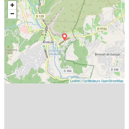
+
−
Leaflet
|
Contibuteurs OpenStreetMap