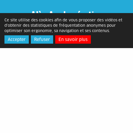
Alès Agglomération
Ce site utilise des cookies afin de vous proposer des vidéos et
d'obtenir des statistiques de fréquentation anonymes pour
Adresse
: Bâtiment ATOME, 2 rue
optimiser son ergonomie, sa navigation et ses contenus.
Michelet, 30105 Alès Cédex
Accepter
Refuser
En savoir plus
Horaires
: du lundi au vendredi de
8h30 à 12h15 et de 13h30 à 17h
Contact
: 04 66 78 89 00 -
contact@alesagglo.fr