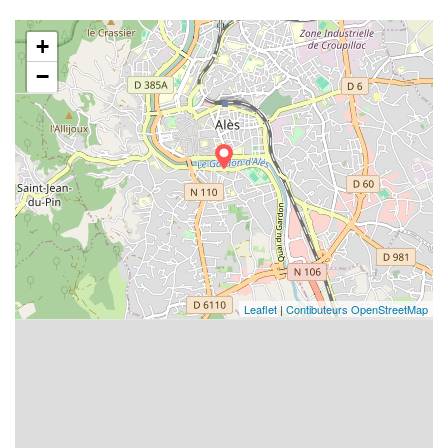
+
−
Leaflet
|
Contibuteurs OpenStreetMap