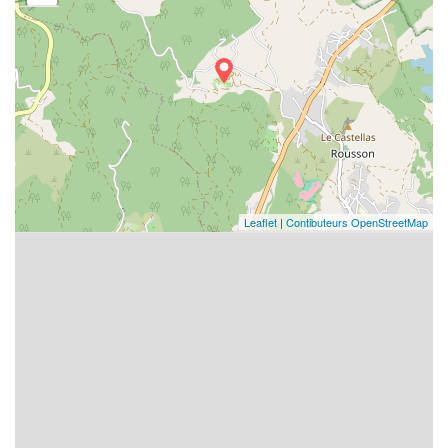
Leaflet
|
Contibuteurs OpenStreetMap