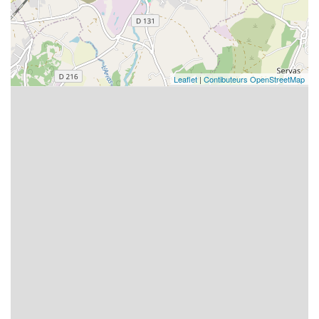
Leaflet
|
Contibuteurs OpenStreetMap