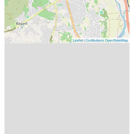
Leaflet
|
Contibuteurs OpenStreetMap