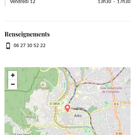
Vendredi 12
13h30
-
17h30
Renseignements
06 27 30 52 22
+
−