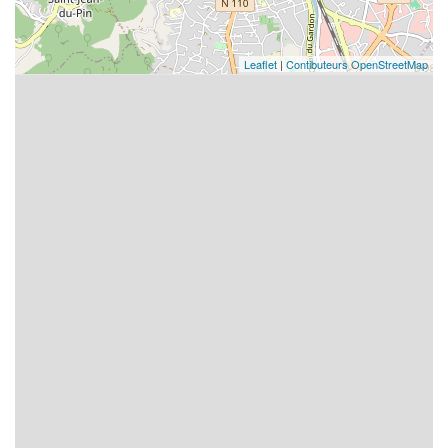
Leaflet
|
Contibuteurs OpenStreetMap