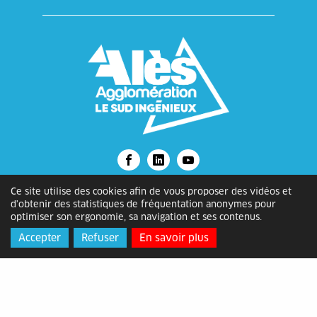
Ce site utilise des cookies afin de vous proposer des vidéos et
Alès Agglomération
d'obtenir des statistiques de fréquentation anonymes pour
optimiser son ergonomie, sa navigation et ses contenus.
Adresse
: Bâtiment ATOME, 2 rue
Accepter
Refuser
En savoir plus
Michelet, 30105 Alès Cédex
Horaires
: du lundi au vendredi de
8h30 à 12h15 et de 13h30 à 17h
Contact
: 04 66 78 89 00 -